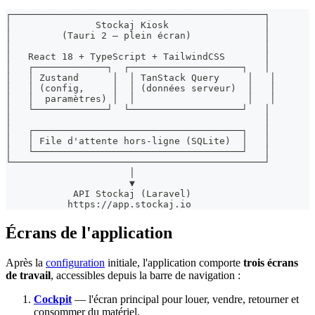
┌─────────────────────────────────────────────┐
│               Stockaj Kiosk                 │
│         (Tauri 2 — plein écran)             │
│                                             │
│   React 18 + TypeScript + TailwindCSS       │
│   ┌─────────────┐  ┌────────────────────┐   │
│   │ Zustand      │  │ TanStack Query     │   │
│   │ (config,     │  │ (données serveur)  │   │
│   │  paramètres) │  │                    │   │
│   └─────────────┘  └────────────────────┘   │
│                                             │
│   ┌─────────────────────────────────────┐   │
│   │ File d'attente hors-ligne (SQLite)  │   │
│   └─────────────────────────────────────┘   │
└─────────────────────────────────────────────┘
                      │
                      ▼
            API Stockaj (Laravel)
           https://app.stockaj.io
Écrans de l'application
Après la
configuration
initiale, l'application comporte
trois écrans
de travail
, accessibles depuis la barre de navigation :
Cockpit
— l'écran principal pour louer, vendre, retourner et
consommer du matériel.