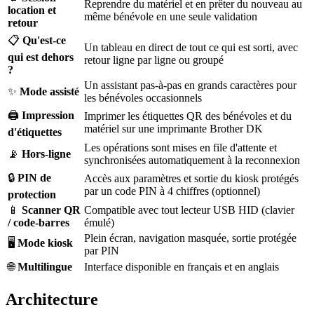
Reprendre du matériel et en prêter du nouveau au
location et
même bénévole en une seule validation
retour
📋
Qu'est-ce
Un tableau en direct de tout ce qui est sorti, avec
qui est dehors
retour ligne par ligne ou groupé
?
Un assistant pas-à-pas en grands caractères pour
✨
Mode assisté
les bénévoles occasionnels
🖨️
Impression
Imprimer les étiquettes QR des bénévoles et du
matériel sur une imprimante Brother DK
d'étiquettes
Les opérations sont mises en file d'attente et
📡
Hors-ligne
synchronisées automatiquement à la reconnexion
🔒
PIN de
Accès aux paramètres et sortie du kiosk protégés
par un code PIN à 4 chiffres (optionnel)
protection
📱
Scanner QR
Compatible avec tout lecteur USB HID (clavier
/ code-barres
émulé)
Plein écran, navigation masquée, sortie protégée
🖥️
Mode kiosk
par PIN
🌐
Multilingue
Interface disponible en français et en anglais
Architecture